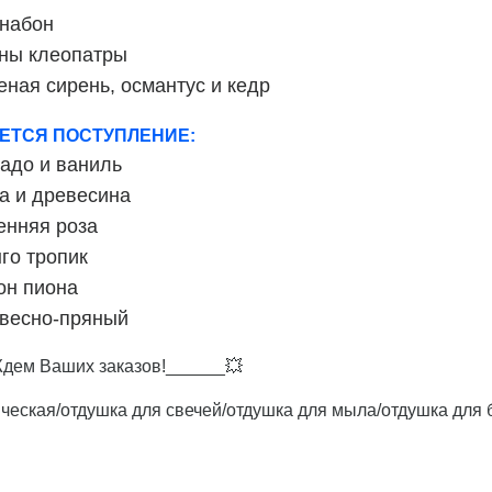
набон
ны клеопатры
еная сирень, османтус и кедр
ЕТСЯ ПОСТУПЛЕНИЕ:
адо и ваниль
а и древесина
енняя роза
го тропик
он пиона
весно-пряный
 Ваших заказов!______💥
ческая/отдушка для свечей/отдушка для мыла/отдушка для 