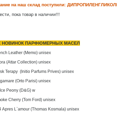
мание на наш склад поступили: ДИПРОПИЛЕНГЛИКОЛ
сти, пока товар в наличии!!!
Е НОВИНОК ПАРФЮМЕРНЫХ МАСЕЛ
nch Leather (Memo) unisex
a (Attar Collection) unisex
k Terapy (Initio Parfums Prives) unisex
amare (Orto Parisi) unisex
lce Peony (D&G) w
ke Cherry (Tom Ford) unisex
 Apres L`amour (Thomas Kosmala) unisex