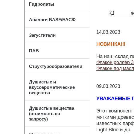
Гидролаты
💥______Ждем
Аналоги BASF/БАСФ
14.03.2023
Загустители
НОВИНКА!!!
ПАВ
На наш склад п
Флакон роллер 3
Структурообразователи
Флакон под масл
Душистые и
09.03.2023
вкусоароматические
вещества
УВАЖАЕМЫЕ П
Душистые вещества
Этот компонент
(стоимость по
мягкими древес
запросу)
известных парф
Light Blue и др.