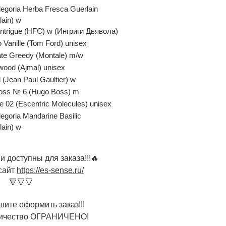
legoria Herba Fresca Guerlain
lain) w
 Intrigue (HFC) w (Ингриги Дьявола)
 Vanille (Tom Ford) unisex
te Greedy (Montale) m/w
ood (Ajmal) unisex
 (Jean Paul Gaultier) w
oss № 6 (Hugo Boss) m
e 02 (Escentric Molecules) unisex
legoria Mandarine Basilic
) w
и доступны для заказа!!!🔥
йт
https://es-sense.ru/
🔻
формить заказ!!!
тво ОГРАНИЧЕНО!