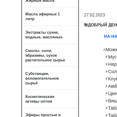
Жирные масла
Масла эфирные 1
27.02.2023
литр
🌺
ДОБРЫЙ ДЕН
Экстракты сухие,
НА Н
водные, масляные
ОТДУ
Можж
⚡️
Смолы, соли,
абразивы, сухое
⚡️
Мус
растительное сырье
⚡️
Нер
⚡️
Сол
Субстанции,
вспомогательное
⚡️
Клу
сырьё
⚡️
Амб
⚡️
Цве
Косметические
⚡️
Виш
активы оптом
⚡️
Таб
Эфиры простые и
⚡️
Таб