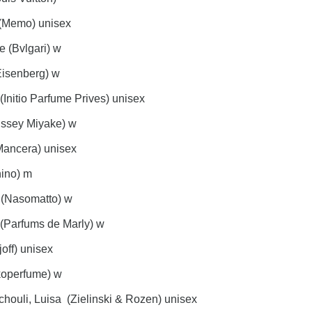
(Memo) unisex
e (Bvlgari) w
Eisenberg) w
itio Parfume Prives) unisex
Issey Miyake) w
ancera) unisex
ino) m
 (Nasomatto) w
 (Parfums de Marly) w
off) unisex
operfume) w
chouli, Luisa (Zielinski & Rozen) unisex