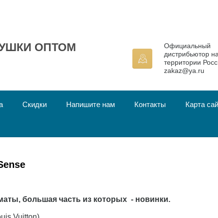
УШКИ ОПТОМ
Официальный
дистрибьютор н
территории Росс
zakaz@ya.ru
а
Скидки
Напишите нам
Контакты
Карта са
Sense
аты, большая часть из которых - новинки.
uis Vuitton)