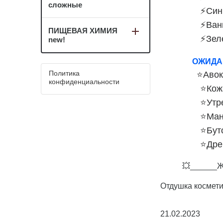
сложные
⚡️
Син
⚡️
Ван
ПИЩЕВАЯ ХИМИЯ
⚡️
Зел
new!
ОЖИДА
Политика
⭐️
Авок
конфиденциальности
⭐️
Кож
⭐️
Утр
⭐️
Ман
⭐️
Бут
⭐️
Дре
💥______Ждем
Отдушка космети
21.02.2023