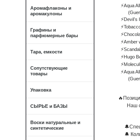
⚡️
Aqua Al
Аромафлаконы и
(
Guer
аромакулоны
⚡️
Devil's
⚡️
Tobacco
Графины и
⚡️
Chocola
парфюмерные бары
⚡️
Amber w
⚡️
Scandal
Тара, емкости
⚡️
Hugo B
⚡️
Molecul
Сопутствующие
⚡️
Aqua Al
товары
(Guerlain
Упаковка
🔥Позици
Наш са
СЫРЬЕ и БАЗЫ
🔻
Воски натуральные и
🔔Спешите о
синтетические
🔔 Количес