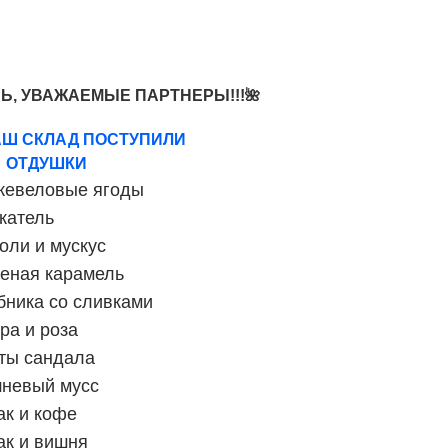
Ь, УВАЖАЕМЫЕ ПАРТНЕРЫ!!!
🌺
АШ СКЛАД ПОСТУПИЛИ
ШКИ
евеловые ягоды
катель
оли и мускус
еная карамель
бника со сливками
ра и роза
ты сандала
невый мусс
ак и кофе
ак и вишня