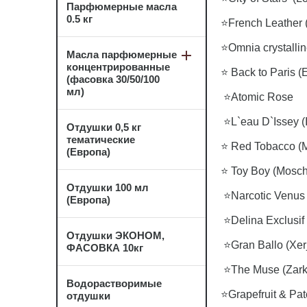
Парфюмерные масла
0.5 кг
⭐French Leather 
⭐Omnia crystallin
Масла парфюмерные
концентрированные
⭐ Back to Paris (
(фасовка 30/50/100
мл)
⭐Atomic Rose (In
⭐L`eau D`Issey (
Отдушки 0,5 кг
тематические
⭐ Red Tobacco (M
(Европа)
⭐ Toy Boy (Mosch
Отдушки 100 мл
⭐Narcotic Venus
(Европа)
⭐Delina Exclusif
Отдушки ЭКОНОМ,
⭐Gran Ballo (Xerj
ФАСОВКА 10кг
⭐The Muse (Zark
Водорастворимые
⭐Grapefruit & Pat
отдушки