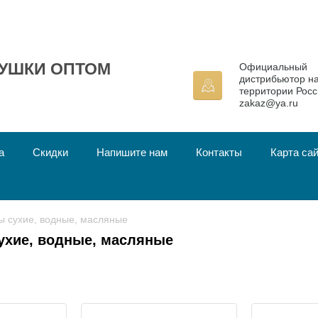
УШКИ ОПТОМ
Официальный
дистрибьютор н
территории Росс
zakaz@ya.ru
а
Скидки
Напишите нам
Контакты
Карта са
ты сухие, водные, масляные
ухие, водные, масляные