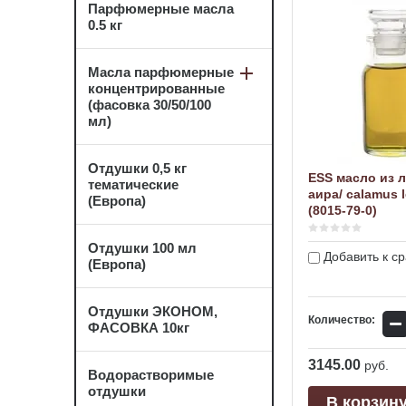
Парфюмерные масла
0.5 кг
Масла парфюмерные
концентрированные
(фасовка 30/50/100
мл)
Отдушки 0,5 кг
ESS масло из 
тематические
аира/ calamus l
(Европа)
(8015-79-0)
Отдушки 100 мл
Добавить к с
(Европа)
Отдушки ЭКОНОМ,
−
Количество:
ФАСОВКА 10кг
3145.00
руб.
Водорастворимые
отдушки
В корзин