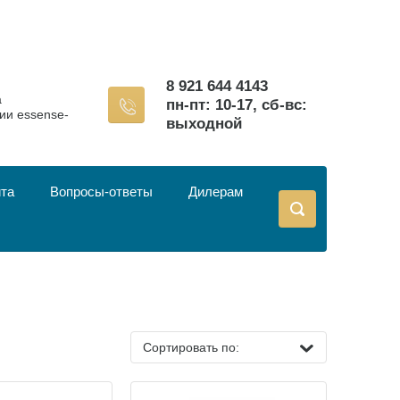
8 921 644 4143
а
пн-пт: 10-17, сб-вс:
ии essense-
выходной
йта
Вопросы-ответы
Дилерам
Сортировать по: