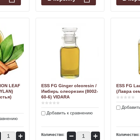
MON LEAF
ESS FG Ginger oleoresin /
ESS FG Lau
EYLAN)
Имбирь олеорезин (8002-
(Лавра сем
стья)
60-6) VIDARA
Добавить
Добавить к сравнению
равнению
+
−
+
Количество:
Количество: