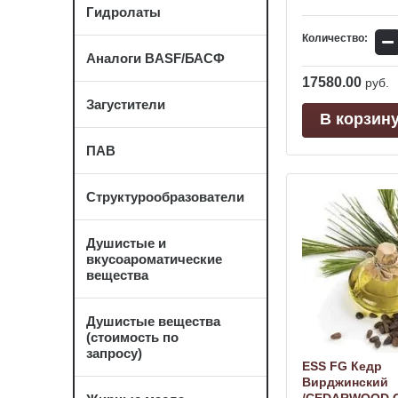
Гидролаты
−
Количество:
Аналоги BASF/БАСФ
17580.00
руб.
Загустители
В корзин
ПАВ
Структурообразователи
Душистые и
вкусоароматические
вещества
Душистые вещества
(стоимость по
запросу)
ESS FG Кедр
Вирджинский