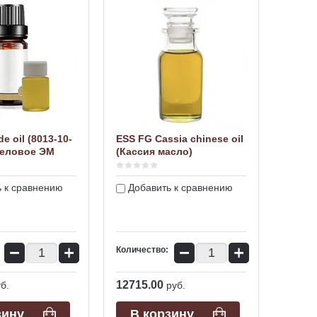
e oil (8013-10-
ESS FG Cassia chinese oil
веловое ЭМ
(Кассия масло)
 к сравнению
Добавить к сравнению
−
+
−
+
Количество:
12715.00
б.
руб.
зину
В корзину