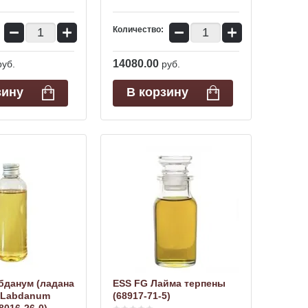
−
+
−
+
Количество:
14080.00
руб.
руб.
зину
В корзину
бданум (ладана
ESS FG Лайма терпены
 Labdanum
(68917-71-5)