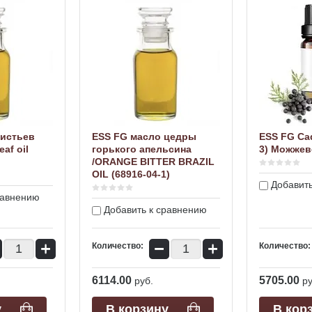
листьев
ESS FG масло цедры
ESS FG Cad
eaf oil
горького апельсина
3) Можже
/ORANGE BITTER BRAZIL
OIL (68916-04-1)
Добавить
равнению
Добавить к сравнению
+
−
+
Количество:
Количество:
6114.00
5705.00
руб.
ру
у
В корзину
В кор