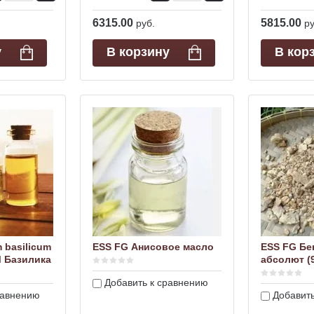
6315.00
5815.00
руб.
ру
у
В корзину
В кор
 basilicum
ESS FG Анисовое масло
ESS FG Бе
М Базилика
абсолют (9
Добавить к сравнению
равнению
Добавить