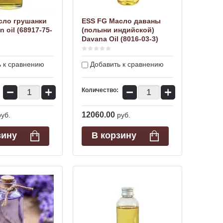
сло грушанки
ESS FG Масло даваны
n oil (68917-75-
(полыни индийской)
Davana Oil (8016-03-3)
 к сравнению
Добавить к сравнению
−
+
−
+
Количество:
12060.00
руб.
руб.
зину
В корзину