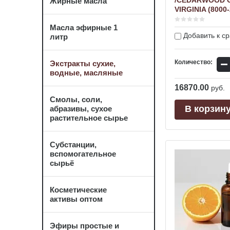
/CEDARWOOD O
Жирные масла
VIRGINIA (8000-
Масла эфирные 1
Добавить к с
литр
−
Количество:
Экстракты сухие,
водные, масляные
16870.00
руб.
Смолы, соли,
В корзин
абразивы, сухое
растительное сырье
Субстанции,
вспомогательное
сырьё
Косметические
активы оптом
Эфиры простые и