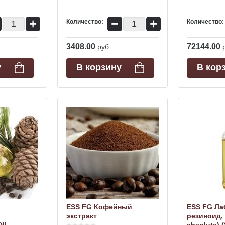
+
−
+
Количество:
Количество:
3408.00
72144.00
руб.
у
В корзину
В кор
ESS FG Кофейный
ESS FG Ла
экстракт
резиноид,