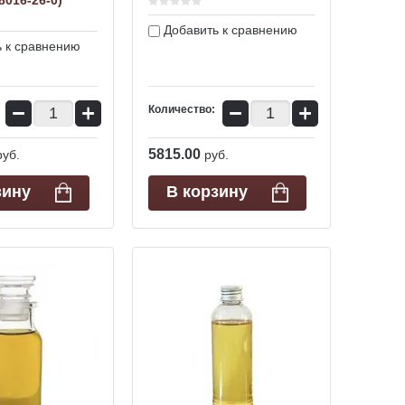
8016-26-0)
Добавить к сравнению
 к сравнению
−
+
−
+
Количество:
5815.00
руб.
руб.
зину
В корзину