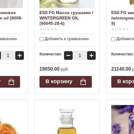
риновое
ESS FG Масло грушанки /
ESS FG ма
 oil (8008-
WINTERGREEN OIL
/wintergree
(90045-28-6)
9)
равнению
Добавить к сравнению
Добавить
+
−
+
Количество:
Количество:
19050.00
21140.00
руб.
у
В корзину
В кор