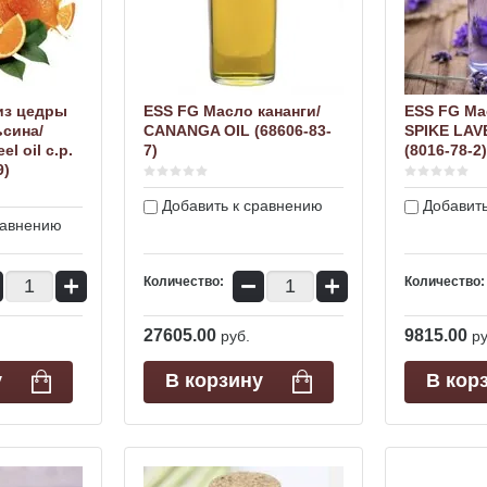
из цедры
ESS FG Масло кананги/
ESS FG Ма
ьсина/
CANANGA OIL (68606-83-
SPIKE LAV
l oil c.p.
7)
(8016-78-2)
9)
Добавить к сравнению
Добавить
равнению
+
−
+
Количество:
Количество:
27605.00
9815.00
руб.
ру
у
В корзину
В кор