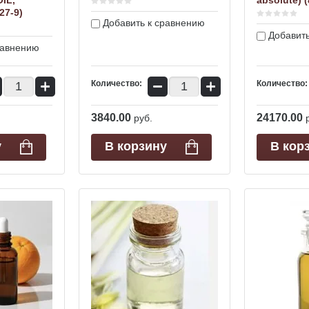
IL,
absolute) (
27-9)
Добавить к сравнению
Добавить
равнению
+
−
+
Количество:
Количество:
3840.00
24170.00
руб.
у
В корзину
В кор