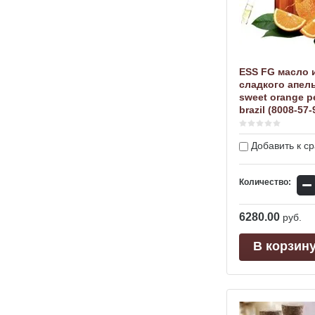
ESS FG масло 
сладкого апел
sweet orange pee
brazil (8008-57-
Добавить к с
−
Количество:
6280.00
руб.
В корзин