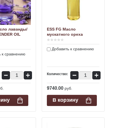
сло лаванды/
ESS FG Масло
ENDER OIL
мускатного ореха
Добавить к сравнению
 к сравнению
−
+
−
+
Количество:
9740.00
б.
руб.
зину
В корзину