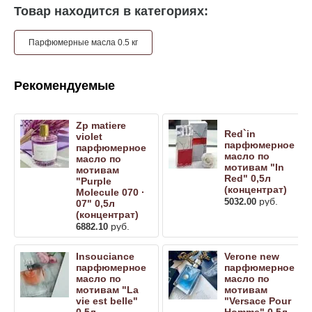
Товар находится в категориях:
Парфюмерные масла 0.5 кг
Рекомендуемые
Zp matiere
Red`in
violet
парфюмерное
парфюмерное
масло по
масло по
мотивам "In
мотивам
Red" 0,5л
"Purple
(концентрат)
Molecule 070 ·
руб.
5032.00
07" 0,5л
(концентрат)
руб.
6882.10
Insouciance
Verone new
парфюмерное
парфюмерное
масло по
масло по
мотивам "La
мотивам
vie est belle"
"Versace Pour
0,5л
Homme" 0,5л