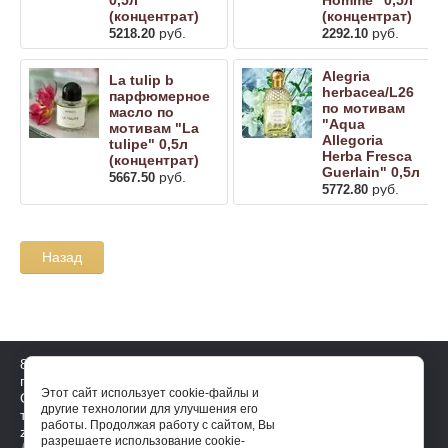
(концентрат)
(концентрат)
руб.
руб.
5218.20
2292.10
Alegria
La tulip b
herbacea/L26
парфюмерное
по мотивам
масло по
"Aqua
мотивам "La
Allegoria
tulipe" 0,5л
Herba Fresca
(концентрат)
Guerlain" 0,5л
руб.
5667.50
руб.
5772.80
Назад
8 921 644 4143
пн-пт: 10-17, сб-вс: выходной
Этот сайт использует cookie-файлы и
Официальный дистрибьютор на
другие технологии для улучшения его
территории России essense-
работы. Продолжая работу с сайтом, Вы
zakaz@ya.ru
разрешаете использование cookie-