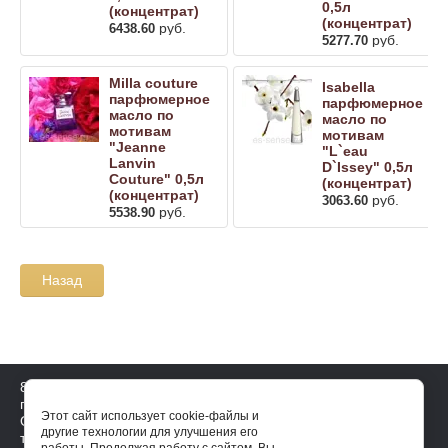
0,5л
(концентрат)
(концентрат)
руб.
6438.60
руб.
5277.70
Milla couture
Isabella
парфюмерное
парфюмерное
масло по
масло по
мотивам
мотивам
"Jeanne
"L`eau
Lanvin
D`Issey" 0,5л
Couture" 0,5л
(концентрат)
(концентрат)
руб.
3063.60
руб.
5538.90
Назад
8 921 644 4143
пн-пт: 10-17, сб-вс: выходной
Этот сайт использует cookie-файлы и
Официальный дистрибьютор на
другие технологии для улучшения его
территории России essense-