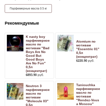
Парфюмерные масла 0.5 кг
Рекомендуемые
K nasty boy
парфюмерное
Atomium по
масло по
мотивам
мотивам "Bad
"Escentric 01"
Boys Are No
0,5л
Good But
(концентрат)
Good Boys
руб.
6220.90
Are No Fun"
0,5л
(концентрат)
руб.
6893.90
Taniouchka
Neutron 3
парфюмерное
парфюмерное
масло по
масло по
мотивам
мотивам
"Rendez-Vous
"Molecule 03"
a Moscou"
0,5л