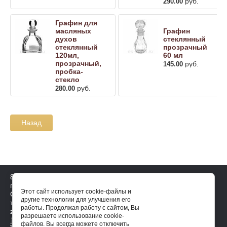
руб.
290.00
Графин для
масляных
Графин
духов
стеклянный
стеклянный
прозрачный
120мл,
60 мл
прозрачный,
руб.
145.00
пробка-
стекло
руб.
280.00
Назад
8 921 644 4143
пн-пт: 10-17, сб-вс: выходной
Этот сайт использует cookie-файлы и
Официальный дистрибьютор на
другие технологии для улучшения его
территории России essense-
работы. Продолжая работу с сайтом, Вы
zakaz@ya.ru
разрешаете использование cookie-
файлов. Вы всегда можете отключить