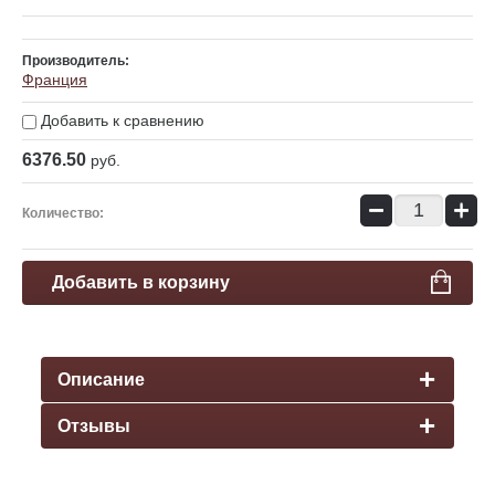
Производитель:
Франция
Добавить к сравнению
6376.50
руб.
−
+
Количество:
Добавить в корзину
Описание
Отзывы