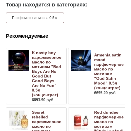
Товар находится в категориях:
Парфюмерные масла 0.5 кг
Рекомендуемые
K nasty boy
Armenia satin
парфюмерное
mood
масло по
парфюмерное
мотивам "Bad
масло по
Boys Are No
мотивам
Good But
"Oud Satin
Good Boys
Mood" 0,5л
Are No Fun"
(концентрат)
0,5л
руб.
6695.20
(концентрат)
руб.
6893.90
Secret
Red dundee
rebelled
парфюмерное
парфюмерное
масло по
масло по
мотивам
мотивам
"Style in play"