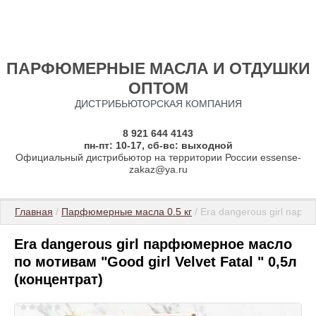
ПАРФЮМЕРНЫЕ МАСЛА И ОТДУШКИ
ОПТОМ
ДИСТРИБЬЮТОРСКАЯ КОМПАНИЯ
8 921 644 4143
пн-пт: 10-17, сб-вс: выходной
Официальный дистрибьютор на территории России essense-
zakaz@ya.ru
Главная
 / 
Парфюмерные масла 0.5 кг
 / Era dangerous girl парф
Era dangerous girl парфюмерное масло
по мотивам "Good girl Velvet Fatal " 0,5л
(концентрат)