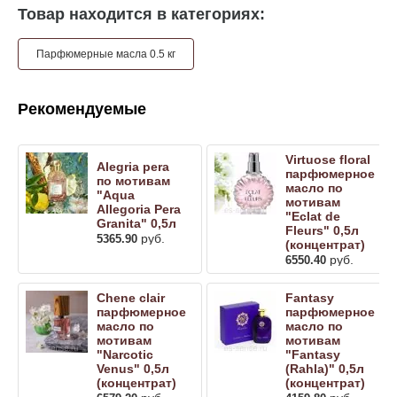
Товар находится в категориях:
Парфюмерные масла 0.5 кг
Рекомендуемые
Virtuose floral
Alegria pera
парфюмерное
по мотивам
масло по
"Aqua
мотивам
Allegoria Pera
"Eclat de
Granita" 0,5л
Fleurs" 0,5л
руб.
5365.90
(концентрат)
руб.
6550.40
Chene clair
Fantasy
парфюмерное
парфюмерное
масло по
масло по
мотивам
мотивам
"Narcotic
"Fantasy
Venus" 0,5л
(Rahla)" 0,5л
(концентрат)
(концентрат)