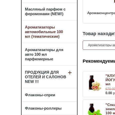
Масляный парфюм с
Аромаконцентра
феромонами (NEW!)
Ароматизаторы
автомобильные 100
Товар находит
мл (тематические)
Ароматизаторы ав
Ароматизаторы для
авто 100 мл
парфюмерные
Рекомендуем
ПРОДУКЦИЯ ДЛЯ
"КЛУ
ОТЕЛЕЙ И САЛОНОВ
ЙОГУ
NEW !!!
мл
670.0
р
0.00
Флаконы-спреи
"Спе
Флаконы-роллеры
земл
100 