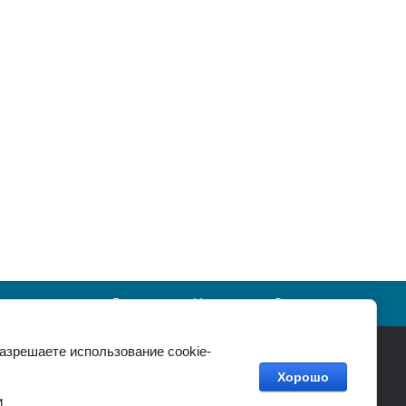
просы-ответы
Дилерам
Новости
Статьи
разрешаете использование cookie-
с: выходной
ерритории
Хорошо
и