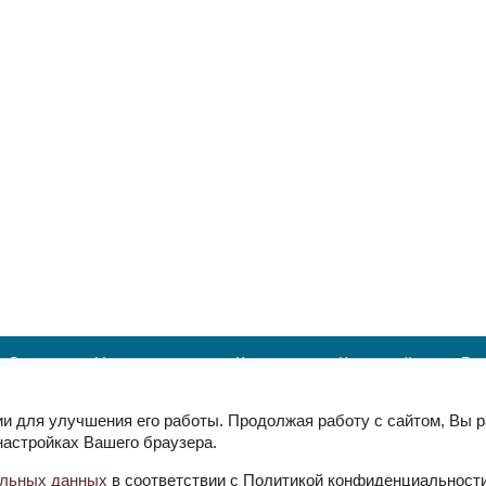
Скидки
Напишите нам
Контакты
Карта сайта
Во
ии для улучшения его работы. Продолжая работу с сайтом, Вы 
8 921 644 4143
пн-пт: 10-17, сб-в
настройках Вашего браузера.
Официальный дистрибьютор на т
России essense-zakaz@ya.ru
альных данных
в соответствии с Политикой конфиденциальност