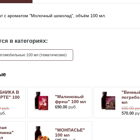
т с ароматом "Молочный шоколад", объём 100 мл.
ся в категориях:
томобильные 100 мл (тематические)
ые
БНИКА В
"Винны
"Малиновый
РТЕ" 100
погребо
фреш" 100 мл
мл
руб.
690.00
0
руб.
690.00
ру
уб.
ру
570.00
лая
"МОНПАСЬЕ"
яника"
100 мл
мл